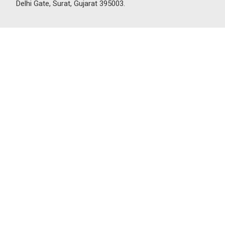
Delhi Gate, Surat, Gujarat 395003.
© 2025 Venus HR Consultancy. All Rights Reserved. |
Designed & Developed by
Setblue